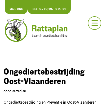
MAIL ONS
BEL +32 (0)492 10 29 54
Spring
naar
de
inhoud
Ongediertebestrijding
Oost-Vlaanderen
door
Rattaplan
Ongediertebestrijding en Preventie in Oost-Vlaanderen