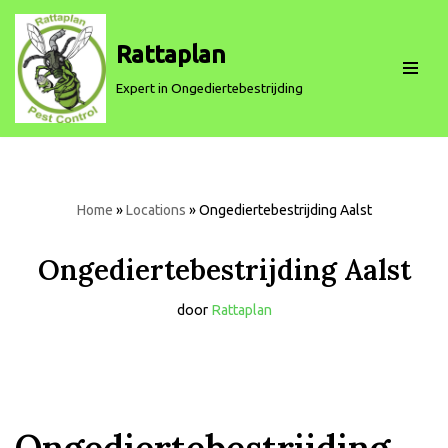
Rattaplan
Spring
naar
Expert in Ongediertebestrijding
de
inhoud
Home
»
Locations
»
Ongediertebestrijding Aalst
Ongediertebestrijding Aalst
door
Rattaplan
Ongediertebestrijding