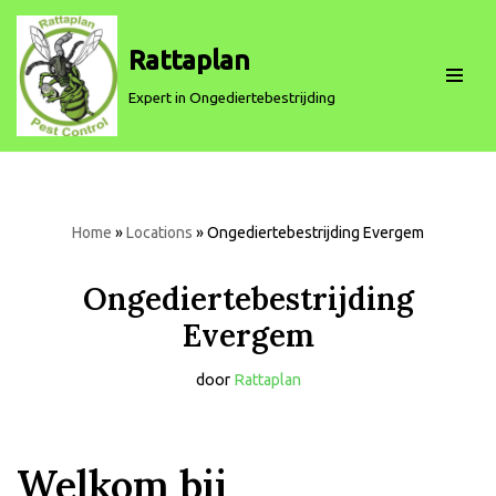
Rattaplan
Spring
naar
Expert in Ongediertebestrijding
de
inhoud
Home
»
Locations
»
Ongediertebestrijding Evergem
Ongediertebestrijding
Evergem
door
Rattaplan
Welkom bij