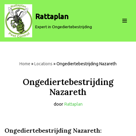
Rattaplan
Spring
naar
Expert in Ongediertebestrijding
de
inhoud
Home
»
Locations
»
Ongediertebestrijding Nazareth
Ongediertebestrijding
Nazareth
door
Rattaplan
Ongediertebestrijding Nazareth: