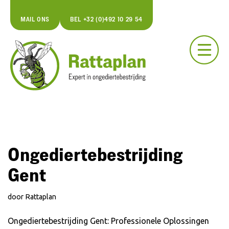
MAIL ONS
BEL +32 (0)492 10 29 54
Spring
naar
de
inhoud
Ongediertebestrijding
Gent
door
Rattaplan
Ongediertebestrijding Gent: Professionele Oplossingen