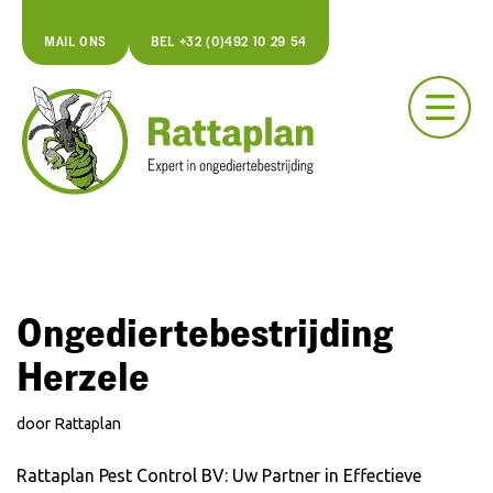
MAIL ONS
BEL +32 (0)492 10 29 54
Spring
naar
de
inhoud
Ongediertebestrijding
Herzele
door
Rattaplan
Rattaplan Pest Control BV: Uw Partner in Effectieve