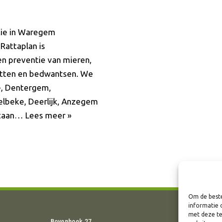
tie in Waregem
Rattaplan is
 en preventie van mieren,
atten en bedwantsen. We
e, Dentergem,
elbeke, Deerlijk, Anzegem
staan…
Lees meer »
Om de beste
informatie 
met deze te
Bovenhoek 27