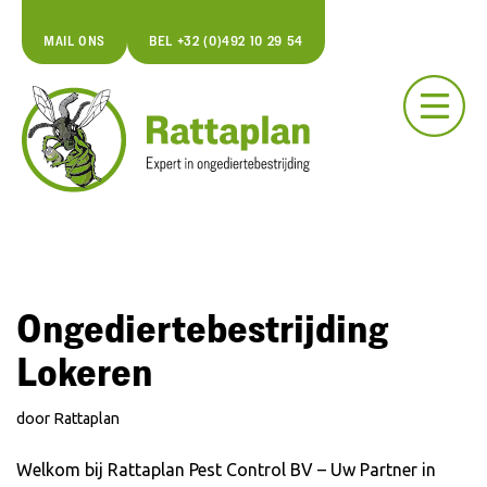
MAIL ONS
BEL +32 (0)492 10 29 54
Spring
naar
de
inhoud
Ongediertebestrijding
Lokeren
door
Rattaplan
Welkom bij Rattaplan Pest Control BV – Uw Partner in