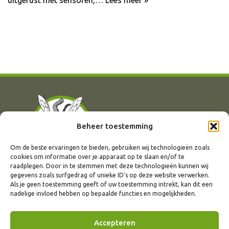
uitgerust met sensoren,…
Lees meer »
Beheer toestemming
Om de beste ervaringen te bieden, gebruiken wij technologieën zoals
cookies om informatie over je apparaat op te slaan en/of te
raadplegen. Door in te stemmen met deze technologieën kunnen wij
gegevens zoals surfgedrag of unieke ID's op deze website verwerken.
Als je geen toestemming geeft of uw toestemming intrekt, kan dit een
Bovenhoek 27
info@ongedierteexperts.be
nadelige invloed hebben op bepaalde functies en mogelijkheden.
9185 Lochristi -
Wachtebeke
+32 492 10 29 54
BE.0708.898.170
Facebook
Accepteren